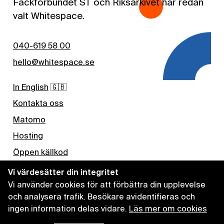
Fackförbundet ST och Riksarkivet har redan
valt Whitespace.
040-619 58 00
hello@whitespace.se
In English
🇬🇧
Kontakta oss
Matomo
Hosting
Öppen källkod
Nyhetsbrev
Vi värdesätter din integritet
Vi använder cookies för att förbättra din upplevelse
Kaffe
och analysera trafik. Besökare avidentifieras och
ingen information delas vidare.
Läs mer om cookies
Lediga jobb
Linkedin
Github