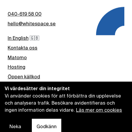
040-619 58 00
hello@whitespace.se
In English
🇬🇧
Kontakta oss
Matomo
Hosting
Öppen källkod
Nyhetsbrev
Vi värdesätter din integritet
Kaffe
Vi använder cookies för att förbättra din upplevelse
och analysera trafik. Besökare avidentifieras och
ingen information delas vidare.
Läs mer om cookies
Lediga jobb
Linkedin
Github
Neka
Godkänn