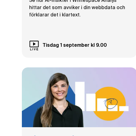
Se hur AI-insikter i Whitespace Analys
hittar det som avviker i din webbdata och
förklarar det i klartext.
Tisdag 1 september kl 9.00