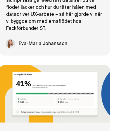
slumpmässiga. Med rätt data ser du var
flödet läcker och hur du tätar hålen med
datadrivet UX-arbete – så här gjorde vi när
vi byggde om medlemsflödet hos
Fackförbundet ST.
Eva-Maria Johansson