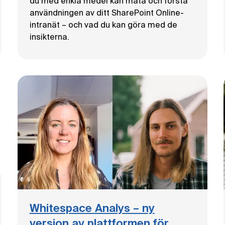
du med enkla medel kan mäta och förstå
användningen av ditt SharePoint Online-
intranät – och vad du kan göra med de
insikterna.
Whitespace Analys – ny
version av plattformen för