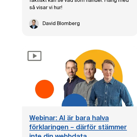
faktiskt kan se vad som händer. Häng med
så visar vi hur!
David Blomberg
Webinar: AI är bara halva
förklaringen – därför stämmer
inte din webbdata