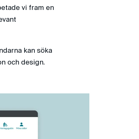
etade vi fram en
levant
ändarna kan söka
ion och design.