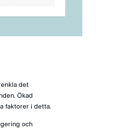
renkla det
enden. Ökad
 faktorer i detta.
igering och