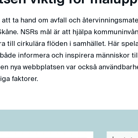
att ta hand om avfall och återvinningsmate
kåne. NSRs mål är att hjälpa kommuninvån
dra till cirkulära flöden i samhället. Här sp
tt både informera och inspirera människor til
den nya webbplatsen var också användbarh
iga faktorer.