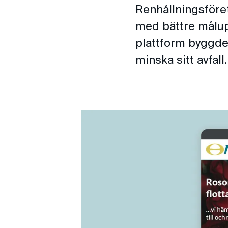
Renhållningsföret
med bättre målup
plattform byggde
minska sitt avfall.