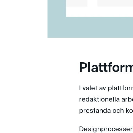
Plattfor
I valet av plattfo
redaktionella ar
prestanda och kon
Designprocessen 