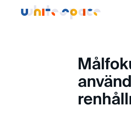
Whitespace -
Målfok
använd
renhål