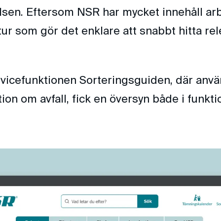
sen. Eftersom NSR har mycket innehåll arb
tur som gör det enklare att snabbt hitta re
rvicefunktionen Sorteringsguiden, där anv
tion om avfall, fick en översyn både i funkt