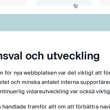
msval och utveckling
rm för nya webbplatsen var det viktigt att fö
betet och minska antalet interna supportär
tinuerlig vidareutveckling var också viktiga
handlade framför allt om att förbättra nav