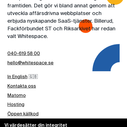
framtiden. Det gör vi bland annat genom att
utveckla affärsdrivna webbplatser och
erbjuda nyskapande SaaS-tjänster. Billerud,
Fackförbundet ST och Riksarkivet har redan
valt Whitespace.
040-619 58 00
hello@whitespace.se
In English
🇬🇧
Kontakta oss
Matomo
Hosting
Öppen källkod
Nyhetsbrev
Vi värdesätter din integritet