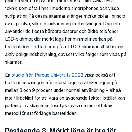
gäller främst för skärmar med OLED- eller AMOLED-
teknik, som ofta finns i moderna smartphones och vissa
surfplattor. På dessa skärmar stänger mörka pixlar i princip
av sig själva, vilket minskar energiförbrukningen. Däremot
använder de flesta bärbara datorer och äldre telefoner
LCD-skärmar, där mörkt läge har minimal inverkan på
batteritiden. Detta beror på att LCD-skärmar alltid har en
aktiv bakgrundsbelysning, oavsett vilka färger som visas på
skärmen.
En
studie från Purdue University 2022
visar också att
batteribesparingen från mörkt läge i praktiken ligger på
mellan 3 och 9 procent under normal användning – alltså
inte tillräckligt för att vara en avgörande faktor. Istället kan
justering av skärmens ljusstyrka vara en mer effektiv
metod för att förlänga batteritiden.
Påstående 3: Mörkt läge är bra för