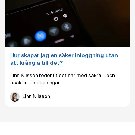
Hur skapar jag en säker inloggning utan
att krångla till det?
Linn Nilsson reder ut det här med säkra – och
osäkra – inloggningar.
Linn Nilsson