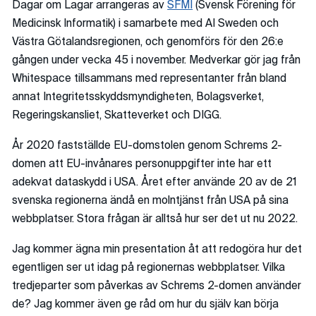
Dagar om Lagar arrangeras av
SFMI
(Svensk Förening för
Medicinsk Informatik) i samarbete med AI Sweden och
Västra Götalandsregionen, och genomförs för den 26:e
gången under vecka 45 i november. Medverkar gör jag från
Whitespace tillsammans med representanter från bland
annat Integritetsskyddsmyndigheten, Bolagsverket,
Regeringskansliet, Skatteverket och DIGG.
År 2020 fastställde EU-domstolen genom Schrems 2-
domen att EU-invånares personuppgifter inte har ett
adekvat dataskydd i USA. Året efter använde 20 av de 21
svenska regionerna ändå en molntjänst från USA på sina
webbplatser. Stora frågan är alltså hur ser det ut nu 2022.
Jag kommer ägna min presentation åt att redogöra hur det
egentligen ser ut idag på regionernas webbplatser. Vilka
tredjeparter som påverkas av Schrems 2-domen använder
de? Jag kommer även ge råd om hur du själv kan börja