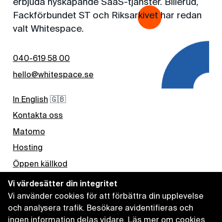
erbjuda nyskapande SaaS-tjänster. Billerud,
Fackförbundet ST och Riksarkivet har redan
valt Whitespace.
040-619 58 00
hello@whitespace.se
In English
🇬🇧
Kontakta oss
Matomo
Hosting
Öppen källkod
Nyhetsbrev
Vi värdesätter din integritet
Vi använder cookies för att förbättra din upplevelse
Kaffe
och analysera trafik. Besökare avidentifieras och
ingen information delas vidare.
Läs mer om cookies