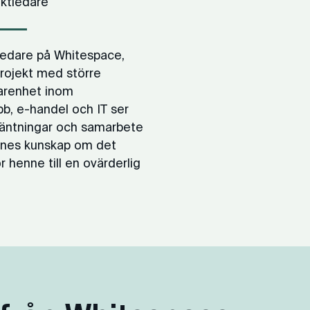
ktledare
tledare på Whitespace,
projekt med större
farenhet inom
bb, e-handel och IT ser
förväntningar och samarbete
nnes kunskap om det
r henne till en ovärderlig