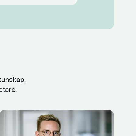
kunskap,
etare.