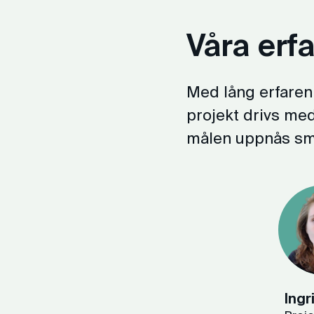
Våra erf
Med lång erfarenh
projekt drivs med
målen uppnås sm
Ingr