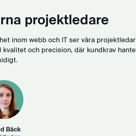
arna projektledare
et inom webb och IT ser våra projektledare 
 kvalitet och precision, där kundkrav hante
idigt.
id Bäck