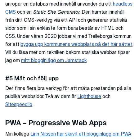
anropar en databas med innehåll använder du ett
headless
CMS
och en
Static Site Generator
. Den hämtar innehåll
från ditt CMS-verktyg via ett API och genererar statiska
sidor som i sin enklaste form bara består av HTML och
CSS. Under våren 2020 jobbar vi med Trelleborgs kommun
för att
bygga upp kommunens webbplats på det här sättet
.
Vill du läsa mer om tekniken bakom statiska webbar tipsar
jag om
mitt blogginlägg om Jamstack
.
#5 Mät och följ upp
Det finns flera bra verktyg för att mäta prestandan på alla
publika webbsidor. Två av dem är
Lighthouse
och
Sitespeed.io
.
PWA – Progressive Web Apps
Min kollega
Linn Nilsson har skrivit ett blogginlägg om PWA