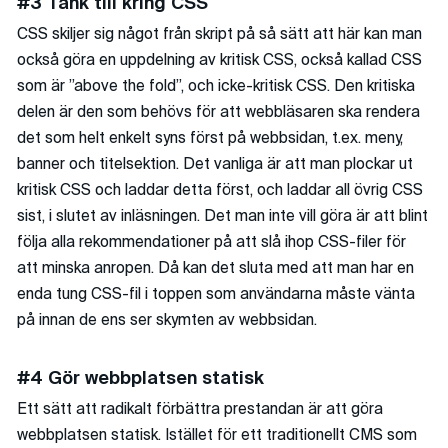
#3 Tänk till kring CSS
CSS skiljer sig något från skript på så sätt att här kan man
också göra en uppdelning av kritisk CSS, också kallad CSS
som är ”above the fold”, och icke-kritisk CSS. Den kritiska
delen är den som behövs för att webbläsaren ska rendera
det som helt enkelt syns först på webbsidan, t.ex. meny,
banner och titelsektion. Det vanliga är att man plockar ut
kritisk CSS och laddar detta först, och laddar all övrig CSS
sist, i slutet av inläsningen. Det man inte vill göra är att blint
följa alla rekommendationer på att slå ihop CSS-filer för
att minska anropen. Då kan det sluta med att man har en
enda tung CSS-fil i toppen som användarna måste vänta
på innan de ens ser skymten av webbsidan.
#4 Gör webbplatsen statisk
Ett sätt att radikalt förbättra prestandan är att göra
webbplatsen statisk. Istället för ett traditionellt CMS som